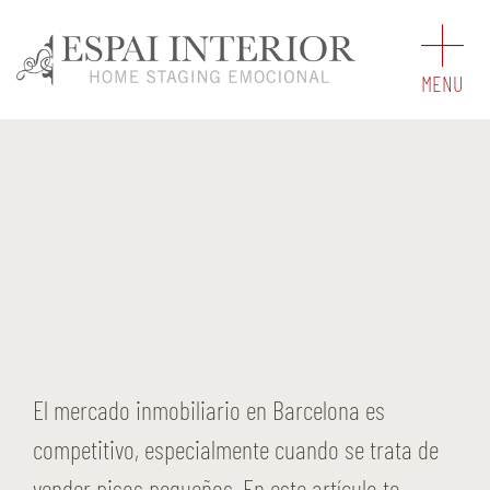
Saltar
al
MENU
contenido
Ver
imagen
más
grande
El mercado inmobiliario en Barcelona es
competitivo, especialmente cuando se trata de
vender pisos pequeños. En este artículo te